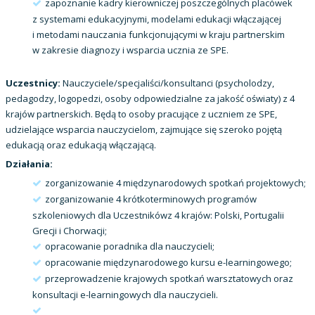
zapoznanie kadry kierowniczej poszczególnych placówek
z systemami edukacyjnymi, modelami edukacji włączającej
i metodami nauczania funkcjonującymi w kraju partnerskim
w zakresie diagnozy i wsparcia ucznia ze SPE.
Uczestnicy:
Nauczyciele/specjaliści/konsultanci (psycholodzy,
pedagodzy, logopedzi, osoby odpowiedzialne za jakość oświaty) z 4
krajów partnerskich. Będą to osoby pracujące z uczniem ze SPE,
udzielające wsparcia nauczycielom, zajmujące się szeroko pojętą
edukacją oraz edukacją włączającą.
Działania:
zorganizowanie 4 międzynarodowych spotkań projektowych;
zorganizowanie 4 krótkoterminowych programów
szkoleniowych dla Uczestnikówz 4 krajów: Polski, Portugalii
Grecji i Chorwacji;
opracowanie poradnika dla nauczycieli;
opracowanie międzynarodowego kursu e-learningowego;
przeprowadzenie krajowych spotkań warsztatowych oraz
konsultacji e-learningowych dla nauczycieli.