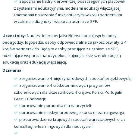
zapoznanie kadry kierowniczej poszczególnych placówek
z systemami edukacyjnymi, modelami edukacji włączającej
i metodami nauczania funkcjonującymi w kraju partnerskim
w zakresie diagnozy i wsparcia ucznia ze SPE.
Uczestnicy:
Nauczyciele/specjaliści/konsultanci (psycholodzy,
pedagodzy, logopedzi, osoby odpowiedzialne za jakość oświaty) z 4
krajów partnerskich. Będą to osoby pracujące z uczniem ze SPE,
udzielające wsparcia nauczycielom, zajmujące się szeroko pojętą
edukacją oraz edukacją włączającą.
Działania:
zorganizowanie 4 międzynarodowych spotkań projektowych;
zorganizowanie 4 krótkoterminowych programów
szkoleniowych dla Uczestnikówz 4 krajów: Polski, Portugalii
Grecji i Chorwacji;
opracowanie poradnika dla nauczycieli;
opracowanie międzynarodowego kursu e-learningowego;
przeprowadzenie krajowych spotkań warsztatowych oraz
konsultacji e-learningowych dla nauczycieli.