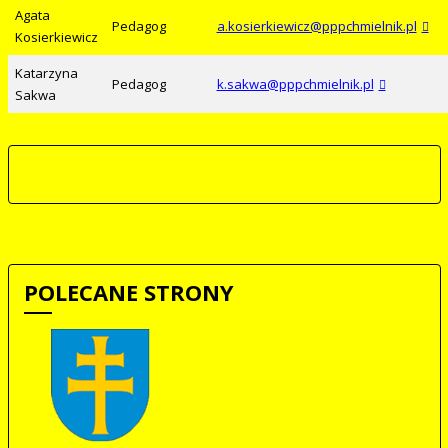
Agata
Pedagog
a.kosierkiewicz@pppchmielnik.pl
Kosierkiewicz
Katarzyna
Pedagog
k.sakwa@pppchmielnik.pl
Sakwa
POLECANE STRONY