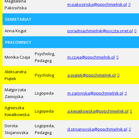
Magdalena
m.pakosinska@pppchmielnik.pl
Pakosińska
SEKRETARIAT
Anna Kogut
poradniachmielnik@poczta.onet.pl
PRACOWNICY
Psycholog,
Monika Czaja
m.czaja@pppchmielnik.pl
Pedagog
Aleksandra
Psycholog
a.piatek@pppchmielnik.pl
Piątek
Małgorzata
Logopeda
m.zamojska@pppchmielnik.pl
Zamojska
Agnieszka
Logopeda
a.kwiatkowska@pppchmielnik.pl
Kwiatkowska
Dorota
Logopeda,
d.stojanovska@pppchmielnik.pl
Stojanovska
Pedagog