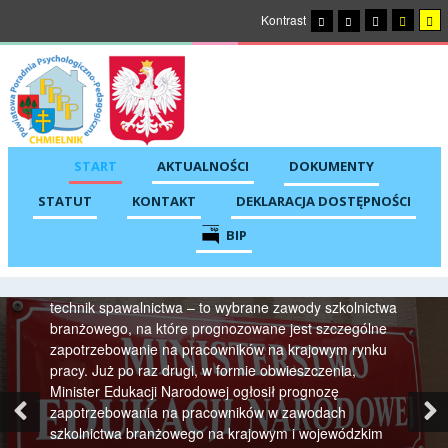
Kontrast
START
AKTUALNOŚCI
DOKUMENTY
Zawody potrzebne na rynku pracy –
obwieszczenie Ministra Edukacji
STATUT
KONTAKT
DEKLARACJA DOSTĘPNOŚCI
Narodowej
BIP
Automatyk, kierowca mechanik, mechatronik, murarz-
tynkarz, technik budowy dróg, technik programista,
technik spawalnictwa – to wybrane zawody szkolnictwa
branżowego, na które prognozowane jest szczególne
zapotrzebowanie na pracowników na krajowym rynku
pracy. Już po raz drugi, w formie obwieszczenia,
Minister Edukacji Narodowej ogłosił prognozę
Previous
Ne
zapotrzebowania na pracowników w zawodach
szkolnictwa branżowego na krajowym i wojewódzkim