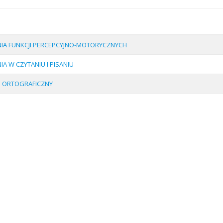
IA FUNKCJI PERCEPCYJNO-MOTORYCZNYCH
IA W CZYTANIU I PISANIU
G ORTOGRAFICZNY