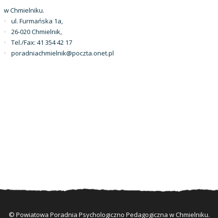
w Chmielniku.
ul. Furmańska 1a,
26-020 Chmielnik,
Tel./Fax: 41 354 42 17
poradniachmielnik@poczta.onet.pl
© Powiatowa Poradnia Psychologiczno Pedagogiczna w Chmielniku.